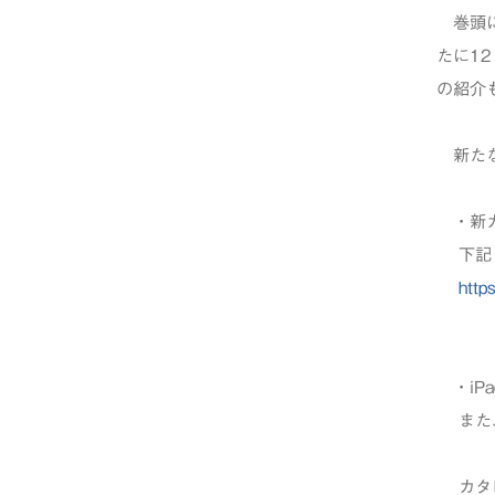
巻頭に
たに12
の紹介
新たな
・新カ
下記リ
http
・iP
また、
カタロ