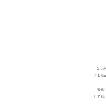
2万点
にも商
表紙に
して採