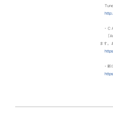
Tun
http
・ＣＡ
「AC
ます。
http
・新ロ
http