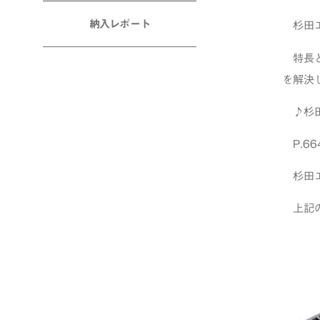
納入レポート
杉田エ
特長と
を解決
♪杉
P.66
杉田
上記の