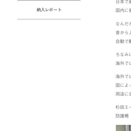
日本で
納入レポート
国内に
なんだ
昔から
自動で
ちなみ
海外で
海外で
国によ
用途に
杉田エ
防護柵