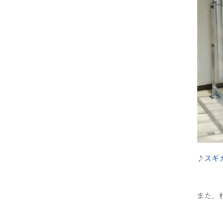
♪
スギ
また、