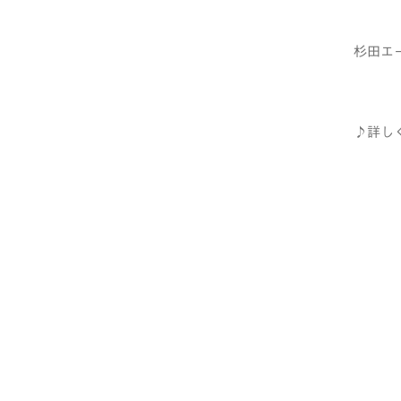
杉田エ
♪詳し